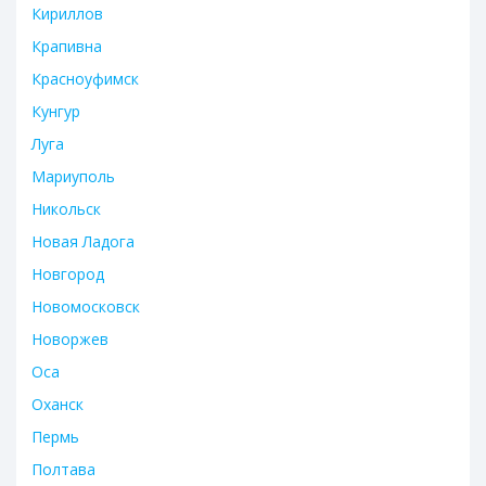
Кириллов
Крапивна
Красноуфимск
Кунгур
Луга
Мариуполь
Никольск
Новая Ладога
Новгород
Новомосковск
Новоржев
Оса
Оханск
Пермь
Полтава