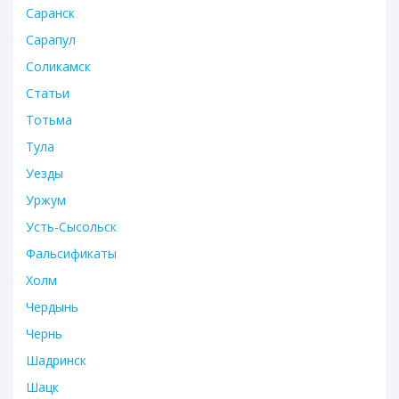
Саранск
Сарапул
Соликамск
Статьи
Тотьма
Тула
Уезды
Уржум
Усть-Сысольск
Фальсификаты
Холм
Чердынь
Чернь
Шадринск
Шацк