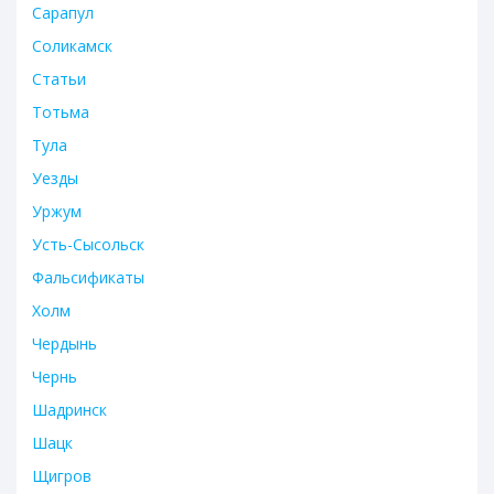
Сарапул
Соликамск
Статьи
Тотьма
Тула
Уезды
Уржум
Усть-Сысольск
Фальсификаты
Холм
Чердынь
Чернь
Шадринск
Шацк
Щигров