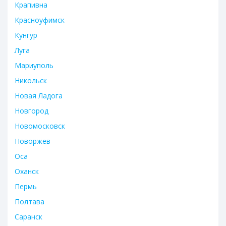
Крапивна
Красноуфимск
Кунгур
Луга
Мариуполь
Никольск
Новая Ладога
Новгород
Новомосковск
Новоржев
Оса
Оханск
Пермь
Полтава
Саранск