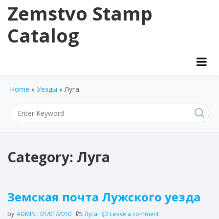
Skip
Zemstvo Stamp
to
content
Catalog
Home
»
Уезды
»
Луга
Category:
Луга
Земская почта Лужского уезда
by
ADMIN
:
01/01/2010
Луга
Leave a comment