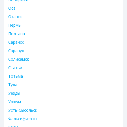
Оса
Оханск
Пермь
Полтава
Саранск
Сарапул
Соликамск
Статьи
Тотьма
Тула
Уезды
Уржум
Усть-Сысольск
Фальсификаты