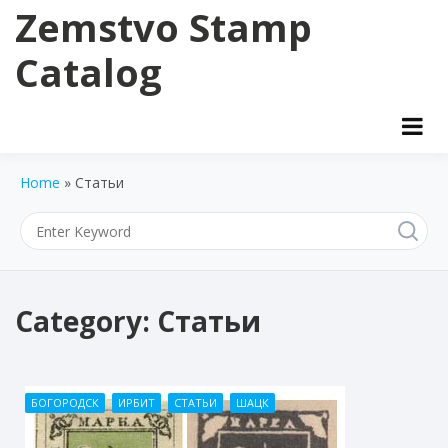
Skip
Zemstvo Stamp
to
content
Catalog
Home
»
Статьи
Category:
Статьи
БОГОРОДСК
ИРБИТ
СТАТЬИ
ШАЦК