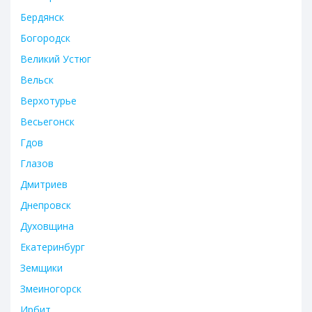
Бердянск
Богородск
Великий Устюг
Вельск
Верхотурье
Весьегонск
Гдов
Глазов
Дмитриев
Днепровск
Духовщина
Екатеринбург
Земщики
Змеиногорск
Ирбит