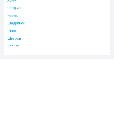
Холм
Чердынь
Чернь
Шадринск
Шацк
Щигров
Яренск