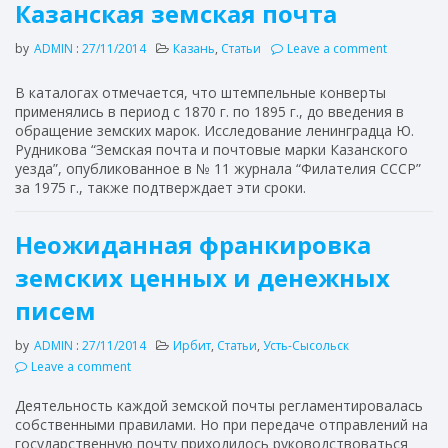
Казанская земская почта
by
ADMIN
:
27/11/2014
Казань
,
Статьи
Leave a comment
В каталогах отмечается, что штемпельные конверты
применялись в период с 1870 г. по 1895 г., до введения в
обращение земских марок. Исследование ленинградца Ю.
Рудникова “Земская почта и почтовые марки Казанского
уезда”, опубликованное в № 11 журнала “Филателия СССР”
за 1975 г., также подтверждает эти сроки.
Неожиданная франкировка
земских ценных и денежных
писем
by
ADMIN
:
27/11/2014
Ирбит
,
Статьи
,
Усть-Сысольск
Leave a comment
Деятельность каждой земской почты регламентировалась
собственными правилами. Но при передаче отправлений на
государственную почту приходилось руководствоваться