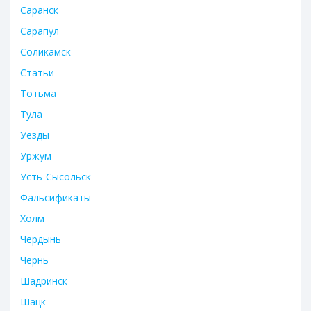
Саранск
Сарапул
Соликамск
Статьи
Тотьма
Тула
Уезды
Уржум
Усть-Сысольск
Фальсификаты
Холм
Чердынь
Чернь
Шадринск
Шацк