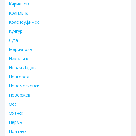
Кириллов
Крапивна
Красноуфимск
Кунгур
Луга
Мариуполь
Никольск
Новая Ладога
Новгород
Новомосковск
Новоржев
Оса
Оханск
Пермь
Полтава