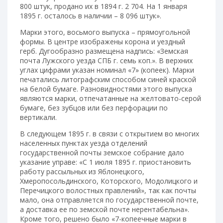
800 штук, продано их в 1894 г. 2 704. На 1 января
1895 г. осталось в наличии – 8 096 штук».
Марки этого, восьмого выпуска – прямоугольной
формы. В центре изображены корона и уездный
герб. Дугообразно размещена надпись: «Земская
почта Лужского уезда СПБ г. семь коп.». В верхних
углах цифрами указан номинал «7» (копеек). Марки
печатались литографским способом синей краской
на белой бумаге. Разновидностями этого выпуска
являются марки, отпечатанные на желтовато-серой
бумаге, без зубцов или без перфорации по
вертикали.
В следующем 1895 г. в связи с открытием во многих
населенных пунктах уезда отделений
государственной почты земское собрание дало
указание управе: «С 1 июля 1895 г. приостановить
работу рассыльных из Яблонецкого,
Хмеропосольдинского, Которского, Модолицкого и
Перечицкого волостных правлений», так как почты
мало, она отправляется по государственной почте,
а доставка ее по земской почте нерентабельна».
Кроме того, решено было «7-копеечные марки в