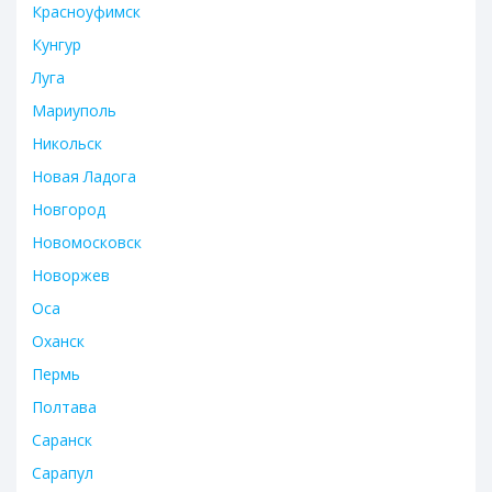
Красноуфимск
Кунгур
Луга
Мариуполь
Никольск
Новая Ладога
Новгород
Новомосковск
Новоржев
Оса
Оханск
Пермь
Полтава
Саранск
Сарапул