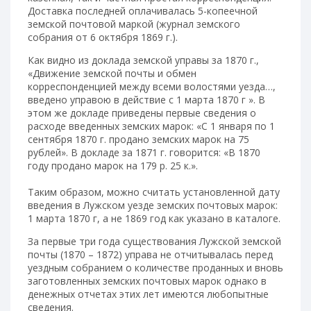
Доставка последней оплачивалась 5-копеечной
земской почтовой маркой (журнал земского
собрания от 6 октября 1869 г.).
Как видно из доклада земской управы за 1870 г.,
«Движение земской почты и обмен
корреспонденцией между всеми волостями уезда…,
введено управою в действие с 1 марта 1870 г ». В
этом же докладе приведены первые сведения о
расходе введенных земских марок: «С 1 января по 1
сентября 1870 г. продано земских марок на 75
рублей». В докладе за 1871 г. говорится: «В 1870
году продано марок на 179 р. 25 к.».
Таким образом, можно считать установленной дату
введения в Лужском уезде земских почтовых марок:
1 марта 1870 г, а не 1869 год как указано в каталоге.
За первые три года существования Лужской земской
почты (1870 – 1872) управа не отчитывалась перед
уездным собранием о количестве проданных и вновь
заготовленных земских почтовых марок однако в
денежных отчетах этих лет имеются любопытные
сведения.