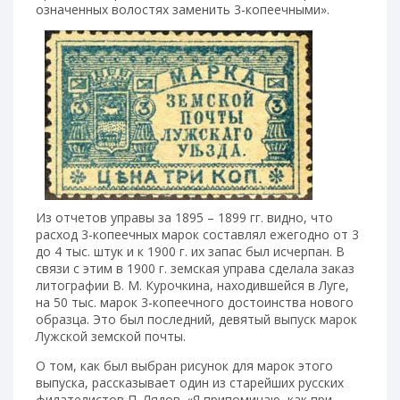
означенных волостях заменить 3-копеечными».
Из отчетов управы за 1895 – 1899 гг. видно, что
расход 3-копеечных марок составлял ежегодно от 3
до 4 тыс. штук и к 1900 г. их запас был исчерпан. В
связи с этим в 1900 г. земская управа сделала заказ
литографии В. М. Курочкина, находившейся в Луге,
на 50 тыс. марок 3-копеечного достоинства нового
образца. Это был последний, девятый выпуск марок
Лужской земской почты.
О том, как был выбран рисунок для марок этого
выпуска, рассказывает один из старейших русских
филателистов П. Лядов. «Я припоминаю, как при