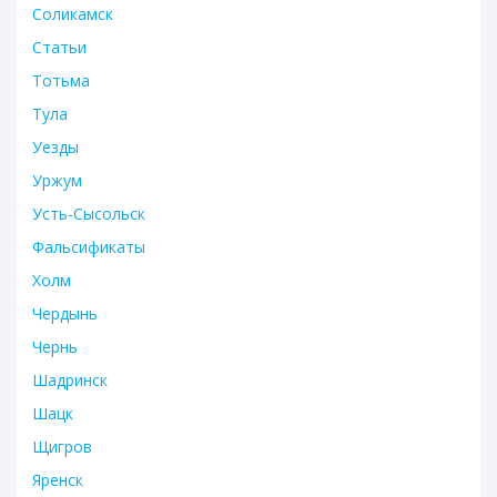
Соликамск
Статьи
Тотьма
Тула
Уезды
Уржум
Усть-Сысольск
Фальсификаты
Холм
Чердынь
Чернь
Шадринск
Шацк
Щигров
Яренск