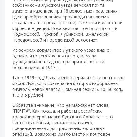
собранию: «В Лужском уезде земская почта
заменена казенною при 18 волостных правлениях,
где с преобразованием производится прием и
выдача всякого рода простой, казенной и денежной
корреспонденции. Пока земская почта остается в
Подмошской, Турской, Лубинской, Вжельской,
Передольской и Городенской волостях».
Из земских документов Лужского уезда видно,
однако, что земская почта продолжала
функционировать даже при приходе власти
большевиков в 1917 г.
Так в 1919 году была издана серия из 6-ти почтовых
марок Лужского совдепа, на которых изображены
символы новой власти. Номинал серии 5, 10, 50 коп.,
1, 3 и 5 рублей.
Обратите внимание, что на марках нет слова
“ПОЧТА”. Как показали работы российских
коллекционеров марки Лужского Совдепа – это
чисто служебный, фискальный выпуск,
предназначенный для различных налоговых
операций. Возможно имело место и почтовое