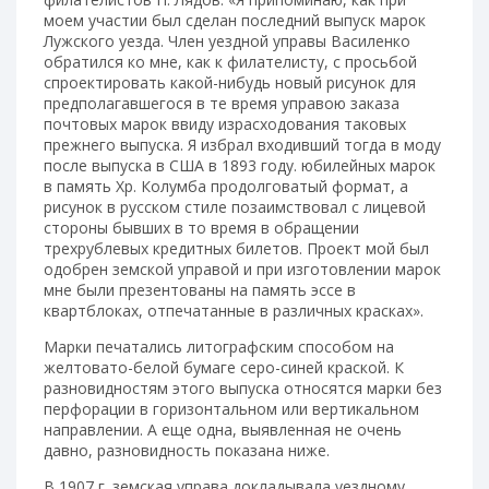
моем участии был сделан последний выпуск марок
Лужского уезда. Член уездной управы Василенко
обратился ко мне, как к филателисту, с просьбой
спроектировать какой-нибудь новый рисунок для
предполагавшегося в те время управою заказа
почтовых марок ввиду израсходования таковых
прежнего выпуска. Я избрал входивший тогда в моду
после выпуска в США в 1893 году. юбилейных марок
в память Хр. Колумба продолговатый формат, а
рисунок в русском стиле позаимствовал с лицевой
стороны бывших в то время в обращении
трехрублевых кредитных билетов. Проект мой был
одобрен земской управой и при изготовлении марок
мне были презентованы на память эссе в
квартблоках, отпечатанные в различных красках».
Марки печатались литографским способом на
желтовато-белой бумаге серо-синей краской. К
разновидностям этого выпуска относятся марки без
перфорации в горизонтальном или вертикальном
направлении. А еще одна, выявленная не очень
давно, разновидность показана ниже.
В 1907 г. земская управа докладывала уездному