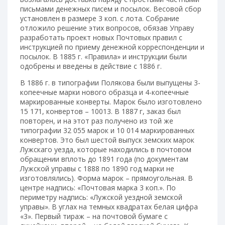
письмами денежных писем и посылок. Весовой сбор
установлен в размере 3 коп. с лота. Собрание
отложило решение этих вопросов, обязав Управу
разработать проект новых Почтовых правил с
инструкцией по приему денежной корреспонденции и
посылок. В 1885 г. «Правила» и инструкции были
одобрены и введены в действие с 1886 г.
В 1886 г. в типографии Полякова были выпущены 3-
копеечные марки нового образца и 4-копеечные
маркированные конверты. Марок было изготовлено
15 171, конвертов – 10013. В 1887 г, заказ был
повторен, и на этот раз получено из той же
типографии 32 055 марок и 10 014 маркированных
конвертов. Это был шестой выпуск земских марок
Лужскаго уезда, которые находились в почтовом
обращении вплоть до 1891 года (по документам
Лужской управы с 1888 по 1890 год марки не
изготовлялись). Форма марок – прямоугольная. В
центре надпись: «Почтовая марка 3 коп.». По
периметру надпись: «Лужской уездной земской
управы». В углах на темных квадратах белая цифра
«3». Первый тираж – на почтовой бумаге с