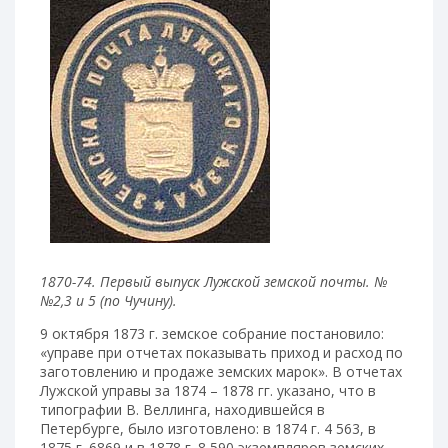
1870-74. Первый выпуск Лужской земской почты. №
№2,3 и 5 (по Чучину).
9 октября 1873 г. земское собрание постановило:
«управе при отчетах показывать приход и расход по
заготовлению и продаже земских марок». В отчетах
Лужской управы за 1874 – 1878 гг. указано, что в
типографии В. Веллинга, находившейся в
Петербурге, было изготовлено: в 1874 г. 4 563, в
1875 г. 6869 и в 1878 г. 8 590 экземпляров земских