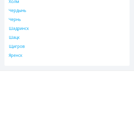
Холм
Чердынь
Чернь
Шадринск
Шацк
Щигров
Яренск