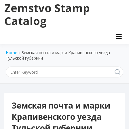
Skip
Zemstvo Stamp
to
content
Catalog
Home
»
Земская почта и марки Крапивенского уезда
Тульской губернии
Земская почта и марки
Крапивенского уезда
Тульской губернии