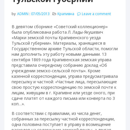
by
ADMIN
:
07/05/2013
Крапивна
Leave a comment
В девятом сборнике «Советский коллекционер»
была опубликована работа Л. Лады-Якушевич
«Марки земской почты Крапивенского уезда
Тульской губернии». Материалы, хранящиеся в
Государственном архиве Тульской области, помогли
нам дополнить эту работу новыми данными. 13
сентября 1869 года Крапивенская земская управа
представила очередному собранию доклад «Об
учреждении земско-сельской почты». Кроме
казенной корреспонденции, управа предусматривала
пересылку и частной: «Частные лица, пересылающие
свою простую корреспонденцию по земской почте к
лицам, живущим в г. Крапивне или уезде оного, при
сдаче платят от каждого письма или конверта по 3
коп…».
В соответствии с правилами, из числа денег,
собранных за пересылку частной корреспонденции,
одна половина поступает в управу в возмещение
расходов на содержание земской почты, а другая