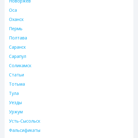
Новоржев
Оса
Оханск
Пермь
Полтава
Саранск
Сарапул
Соликамск
Статьи
Тотьма
Тула
Уезды
Уржум
Усть-Сысольск
Фальсификаты