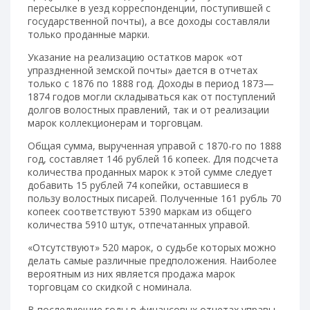
пересылке в уезд корреспонденции, поступившей с
государственной почты), а все доходы составляли
только проданные марки.
Указание на реализацию остатков марок «от
упраздненной земской почты» дается в отчетах
только с 1876 по 1888 год. Доходы в период 1873—
1874 годов могли складываться как от поступлений
долгов волостных правлений, так и от реализации
марок коллекционерам и торговцам.
Общая сумма, вырученная управой с 1870-го по 1888
год, составляет 146 рублей 16 копеек. Для подсчета
количества проданных марок к этой сумме следует
добавить 15 рублей 74 копейки, оставшиеся в
пользу волостных писарей. Полученные 161 рубль 70
копеек соответствуют 5390 маркам из общего
количества 5910 штук, отпечатанных управой.
«Отсутствуют» 520 марок, о судьбе которых можно
делать самые различные предположения. Наиболее
вероятным из них является продажа марок
торговцам со скидкой с номинала.
В последующие годы в финансовых отчетах управы