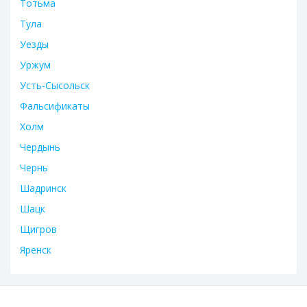
Тотьма
Тула
Уезды
Уржум
Усть-Сысольск
Фальсификаты
Холм
Чердынь
Чернь
Шадринск
Шацк
Щигров
Яренск