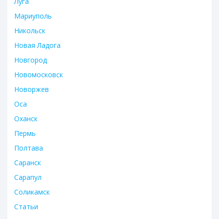
Луга
Мариуполь
Никольск
Новая Ладога
Новгород
Новомосковск
Новоржев
Оса
Оханск
Пермь
Полтава
Саранск
Сарапул
Соликамск
Статьи