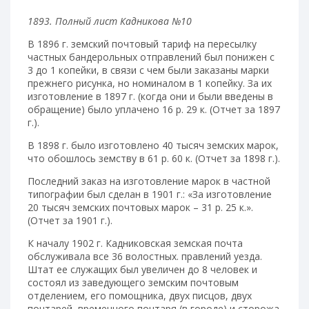
1893. Полный лист Кадникова №10
В 1896 г. земский почтовый тариф на пересылку
частных бандерольных отправлений был понижен с
3 до 1 копейки, в связи с чем были заказаны марки
прежнего рисунка, но номиналом в 1 копейку. За их
изготовление в 1897 г. (когда они и были введены в
обращение) было уплачено 16 р. 29 к. (Отчет за 1897
г.).
В 1898 г. было изготовлено 40 тысяч земских марок,
что обошлось земству в 61 р. 60 к. (Отчет за 1898 г.).
Последний заказ на изготовление марок в частной
типографии был сделан в 1901 г.: «За изготовление
20 тысяч земских почтовых марок – 31 р. 25 к.».
(Отчет за 1901 г.).
К началу 1902 г. Кадниковская земская почта
обслуживала все 36 волостных. правлений уезда.
Штат ее служащих был увеличен до 8 человек и
состоял из заведующего земским почтовым
отделением, его помощника, двух писцов, двух
почтарей, временного почтаря (в городе) и сторожа.