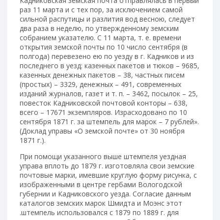
Кадниковская земская почта отправлялась в первый
раз 11 марта и с тех пор, за исключением самой
сильной распутицы и разлития вод весною, следует
два раза в неделю, по утвержденному земским
собранием указателю. С 11 марта, т. е. времени
открытия земской почты по 10 число сентября (в
полгода) перевезено ею по уезду в г. Кадников и из
последнего в уезд: казенных пакетов и тюков – 9685,
казенных денежных пакетов – 38, частных писем
(простых) – 3329, денежных – 491, современных
изданий журналов, газет и т. п. – 3462, посылок – 25,
повесток Кадниковской почтовой конторы – 638,
всего – 17671 экземпляров. Израсходовано по 10
сентября 1871 г. за штемпель для марок – 7 рублей».
(Доклад управы «О земской почте» от 30 ноября
1871 г.).
При помощи указанного выше штемпеля уездная
управа вплоть до 1879 г. изготовляла свои земские
почтовые марки, имевшие круглую форму рисунка, с
изображенными в центре гербами Вологодской
губернии и Кадниковского уезда. Согласие данным
каталогов земских марок Шмидта и Моэнс этот
.штемпель использовался с 1879 по 1889 г. для