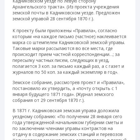
Кадниковском уезде по левую сторону
Архангельского тракта». (Из проекта учреждения
земской почты в Кадниковском уезде. Предложен
земской управой 28 сентября 1870 г.).
К проекту были приложены «Правила», согласно
которым «на каждое письмо (частное) наклеивается
марка со штемпелем Кадниковской земской управы.
Таковые марки рассылаются во все места, где
происходит прием частной корреспонденции…; за
пересылку частных писем, следующих в уезд,
полагается 3 коп. за письмо каждый раз, а с газет и
журналов по 50 коп. за каждый экземпляр в год».
Земское собрание, рассмотрев проект и «Правила»,
постановило их утвердить, а «почту открыть с 1
января будущего 1871 года». (Журнал земского
собрания от 29 сентября 1870 г.).
В 1871 г. Кадниковская земская управа доложила
уездному собранию: «По получении 28 января сего
года утвержденной начальником губернии сметы и
по заключении членами управы контрактов на
отдачу в содержание земских станций и перевозов