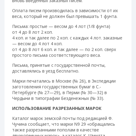
вновь введенных заказных писем.
Оплата писем производилась в зависимости от их
веса, который не должен был превышать 1 фунта.
Письма: простые — весом до 4 лот (1/8 фунта)
от 4 до 8 лот 2 коп.
4 коп. и так далее по 2 коп. с каждых 4 лот. заказные
— весом до 4 лот 4 коп.
от 4 до 8 лот 6 коп. и так далее — по 2 коп. сверх
простого письма соответствующего веса.
Письма, принятые с государственной почты,
доставлялись в уезд бесплатно.
Марки печатались в Москве (№ 26), в Экспедиции
заготовления государственных бумаг в С.-
Петербурге (№ 27—29), в Перми (№ 30—32) в
Чердыни в типографии Безденежных (№ 33).
ИСПОЛЬЗОВАНИЕ РАЗРЕЗАННЫХ МАРОК
Каталог марок земской почты под редакцией Ф.
Чучина сообщает, что марки N9 29 «обращались
также разрезанными пополам в качестве
двухкопеечных марок», а каталог К. Шмидта