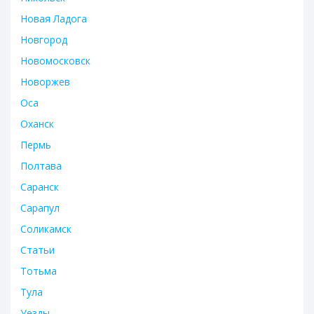
Новая Ладога
Новгород
Новомосковск
Новоржев
Оса
Оханск
Пермь
Полтава
Саранск
Сарапул
Соликамск
Статьи
Тотьма
Тула
Уезды