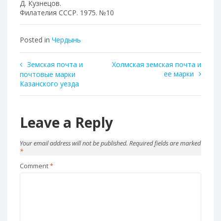
Д. Кузнецов.
Филателия СССР. 1975. №10
Posted in
Чердынь
Post
Земская почта и
Холмская земская почта и
ее марки
почтовые марки
navigation
Казанского уезда
Leave a Reply
Your email address will not be published.
Required fields are marked
*
Comment
*