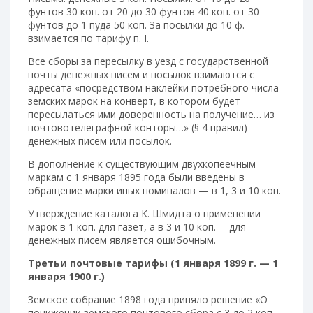
фунтов 30 коп. от 20 до 30 фунтов 40 коп. от 30
фунтов до 1 пуда 50 коп. За посылки до 10 ф.
взимается по тарифу п. I.
Все сборы за пересылку в уезд с государственной
почты денежных писем и посылок взимаются с
адресата «посредством наклейки потребного числа
земских марок на конверт, в котором будет
пересылаться ими доверенность на получение… из
почтовотелеграфной конторы…» (§ 4 правил)
денежных писем или посылок.
В дополнение к существующим двухкопеечным
маркам с 1 января 1895 года были введены в
обращение марки иных номиналов — в 1, 3 и 10 коп.
Утверждение каталога К. Шмидта о применении
марок в 1 коп. для газет, а в 3 и 10 коп.— для
денежных писем является ошибочным.
Третьи почтовые тарифы (1 января 1899 г. — 1
января 1900 г.)
Земское собрание 1898 года приняло решение «О
понижении земского почтового сбора с 3 до 2 коп.