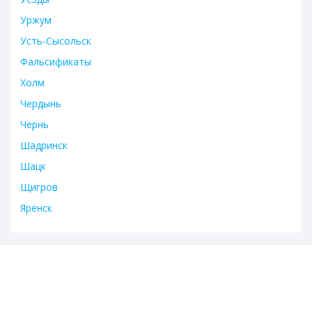
Уржум
Усть-Сысольск
Фальсификаты
Холм
Чердынь
Чернь
Шадринск
Шацк
Щигров
Яренск