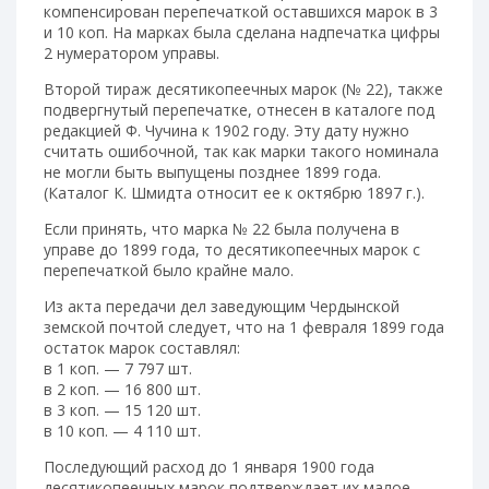
компенсирован перепечаткой оставшихся марок в 3
и 10 коп. На марках была сделана надпечатка цифры
2 нумератором управы.
Второй тираж десятикопеечных марок (№ 22), также
подвергнутый перепечатке, отнесен в каталоге под
редакцией Ф. Чучина к 1902 году. Эту дату нужно
считать ошибочной, так как марки такого номинала
не могли быть выпущены позднее 1899 года.
(Каталог К. Шмидта относит ее к октябрю 1897 г.).
Если принять, что марка № 22 была получена в
управе до 1899 года, то десятикопеечных марок с
перепечаткой было крайне мало.
Из акта передачи дел заведующим Чердынской
земской почтой следует, что на 1 февраля 1899 года
остаток марок составлял:
в 1 коп. — 7 797 шт.
в 2 коп. — 16 800 шт.
в 3 коп. — 15 120 шт.
в 10 коп. — 4 110 шт.
Последующий расход до 1 января 1900 года
десятикопеечных марок подтверждает их малое