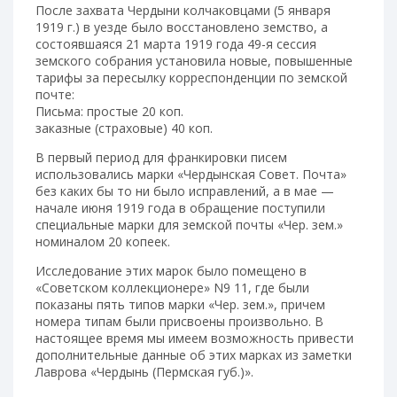
После захвата Чердыни колчаковцами (5 января
1919 г.) в уезде было восстановлено земство, а
состоявшаяся 21 марта 1919 года 49-я сессия
земского собрания установила новые, повышенные
тарифы за пересылку корреспонденции по земской
почте:
Письма: простые 20 коп.
заказные (страховые) 40 коп.
В первый период для франкировки писем
использовались марки «Чердынская Совет. Почта»
без каких бы то ни было исправлений, а в мае —
начале июня 1919 года в обращение поступили
специальные марки для земской почты «Чер. зем.»
номиналом 20 копеек.
Исследование этих марок было помещено в
«Советском коллекционере» N9 11, где были
показаны пять типов марки «Чер. зем.», причем
номера типам были присвоены произвольно. В
настоящее время мы имеем возможность привести
дополнительные данные об этих марках из заметки
Лаврова «Чердынь (Пермская губ.)».