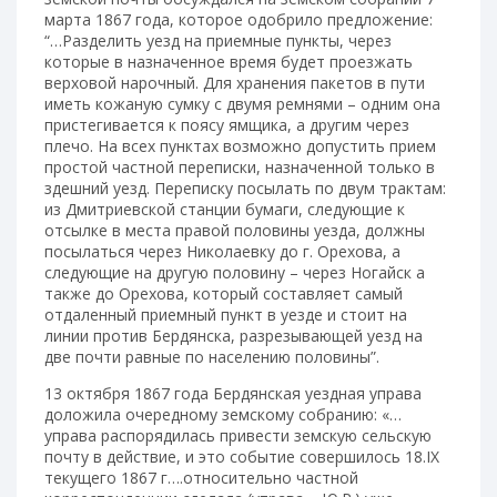
марта 1867 года, которое одобрило предложение:
“…Разделить уезд на приемные пункты, через
которые в назначенное время будет проезжать
верховой нарочный. Для хранения пакетов в пути
иметь кожаную сумку с двумя ремнями – одним она
пристегивается к поясу ямщика, а другим через
плечо. На всех пунктах возможно допустить прием
простой частной переписки, назначенной только в
здешний уезд. Переписку посылать по двум трактам:
из Дмитриевской станции бумаги, следующие к
отсылке в места правой половины уезда, должны
посылаться через Николаевку до г. Орехова, а
следующие на другую половину – через Ногайск а
также до Орехова, который составляет самый
отдаленный приемный пункт в уезде и стоит на
линии против Бердянска, разрезывающей уезд на
две почти равные по населению половины”.
13 октября 1867 года Бердянская уездная управа
доложила очередному земскому собранию: «…
управа распорядилась привести земскую сельскую
почту в действие, и это событие совершилось 18.IX
текущего 1867 г….относительно частной