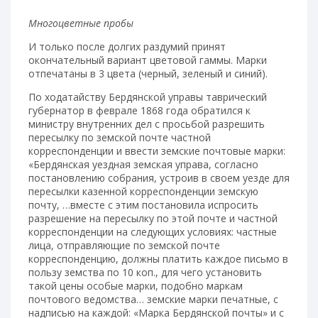
Многоцветные пробы
И только после долгих раздумий принят
окончательный вариант цветовой гаммы. Марки
отпечатаны в 3 цвета (черный, зеленый и синий).
По ходатайству Бердянской управы таврический
губернатор в феврале 1868 года обратился к
министру внутренних дел с просьбой разрешить
пересылку по земской почте частной
корреспонденции и ввести земские почтовые марки:
«Бердянская уездная земская управа, согласно
постановлению собрания, устроив в своем уезде для
пересылки казенной корреспонденции земскую
почту, …вместе с этим постановила испросить
разрешение на пересылку по этой почте и частной
корреспонденции на следующих условиях: частные
лица, отправляющие по земской почте
корреспонденцию, должны платить каждое письмо в
пользу земства по 10 коп., для чего установить
такой цены особые марки, подобно маркам
почтового ведомства… земские марки печатные, с
надписью на каждой: «Марка Бердянской почты» и с