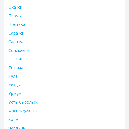
Оханск
Пермь
Полтава
Саранск
Сарапул
Соликамск
Статьи
Тотьма
Тула
Уезды
Уржум
Усть-Сысольск
Фальсификаты
Холм
Чердынь