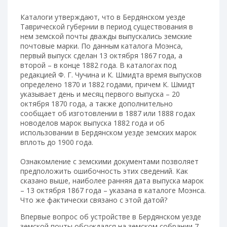
Каталоги утверждают, что в Бердянском уезде
Таврической губернии в период существования в
нем земской почты дважды выпускались земские
почтовые марки. По данным каталога Моэнса,
первый выпуск сделан 13 октября 1867 года, а
второй – в конце 1882 года. В каталогах под
редакцией Ф. Г. Чучина и К. Шмидта время выпусков
определено 1870 и 1882 годами, причем К. Шмидт
указывает день и месяц первого выпуска – 20
октября 1870 года, а также дополнительно
сообщает об изготовлении в 1887 или 1888 годах
новоделов марок выпуска 1882 года и об
использовании в Бердянском уезде земских марок
вплоть до 1900 года.
Ознакомление с земскими документами позволяет
предположить ошибочность этих сведений. Как
сказано выше, наиболее ранняя дата выпуска марок
– 13 октября 1867 года – указана в каталоге Моэнса.
Что же фактически связано с этой датой?
Впервые вопрос об устройстве в Бердянском уезде
земской почты обсуждался на земском собрании 7