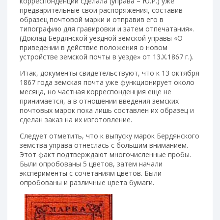
корреспонденции сделала (управа – Ю.Р.) уже
предварительные свои распоряжения, составив
образец почтовой марки и отправив его в
типографию для гравировки и затем отпечатания».
(Доклад Бердянской уездной земской управы «О
приведении в действие положения о новом
устройстве земской почты в уезде» от 13.Х.1867 г.).
Итак, документы свидетельствуют, что к 13 октября
1867 года земская почта уже функционирует около
месяца, но частная корреспонденция еще не
принимается, а в отношении введения земских
почтовых марок пока лишь составлен их образец и
сделан заказ на их изготовление.
Следует отметить, что к выпуску марок Бердянского
земства управа отнеслась с большим вниманием.
Этот факт подтверждают многочисленные пробы.
Были опробованы 5 цветов, затем начали
эксперименты с сочетаниям цветов. Были
опробованы и различные цвета бумаги.