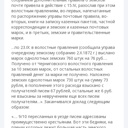
почте привела в действие с 15.IV, разослав при этом
волостным правлениям, во-первых, напечатанные
по распоряжению управы почтовые правила, во-
вторых, книги на записку казенных пакетов, частной
корреспонденции и земских и казенных почтовых
марок, и в-третьих, земские и правительственные
марки.
…по 23.IX: в волостные правления (сообщала управа
очередному земскому собранию 2.Х.1872 г.) выслано
марок однолотных земских 760 штук на 76 руб….
Получено от Черниговского волостного правления
за 10 земских марок, от остальных волостных
правлений денег за марки не получено. Наложено
земских однолотных марок 730 штук на сумму 73
рубля, в пополнение этого расхода взыскано с
получателей писем 67 рублей, остальные же 6 руб.
не взысканы за невручением еще всех писем
получателям…». Заканчивался доклад следующим
образом:
«…. 9/10 пересланных в уезде писем адресованы
преимущественно крестьянам. Вот эти бедняки, на
плечах которых лежит большая часть земского