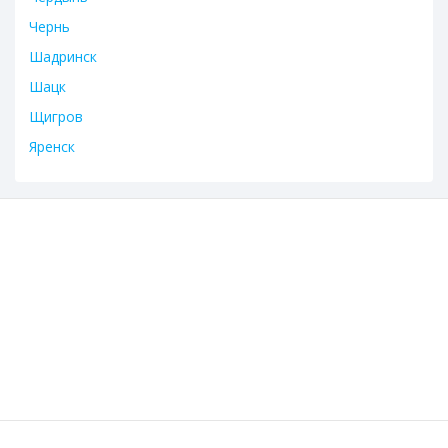
Чернь
Шадринск
Шацк
Щигров
Яренск