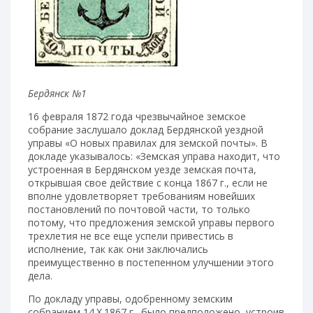
Бердянск №1
16 февраля 1872 года чрезвычайное земское
собрание заслушало доклад Бердянской уездной
управы «О новых правилах для земской почты». В
докладе указывалось: «Земская управа находит, что
устроенная в Бердянском уезде земская почта,
открывшая свое действие с конца 1867 г., если не
вполне удовлетворяет требованиям новейших
постановлений по почтовой части, то только
потому, что предложения земской управы первого
трехлетия не все еще успели привестись в
исполнение, так как они заключались
преимущественно в постепенном улучшении этого
дела.
По докладу управы, одобренному земским
собранием 14.Х.1867 г., было предположено, устроив