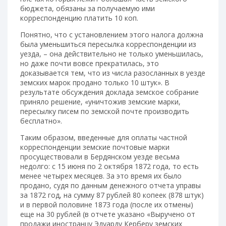
бюджета, обязаны за получаемую ими
корреспонденцию платить 10 коп.
Понятно, что с установлением этого налога должна
была уменьшиться пересылка корреспонденции из
уезда, – она действительно не только уменьшилась,
но даже почти вовсе прекратилась, это
доказывается тем, что из числа разосланных в уезде
земских марок продано только 10 штук». В
результате обсуждения доклада земское собрание
приняло решение, «уничтожив земские марки,
пересылку писем по земской почте производить
бесплатно».
Таким образом, введенные для оплаты частной
корреспонденции земские почтовые марки
просуществовали в Бердянском уезде весьма
недолго: с 15 июня по 2 октября 1872 года, то есть
менее четырех месяцев. За это время их было
продано, судя по данным денежного отчета управы
за 1872 год, на сумму 87 рублей 80 копеек (878 штук)
и в первой половине 1873 года (после их отмены)
еще на 30 рублей (в отчете указано «Выручено от
продажи иностранцу Эдуарду Керберу земских