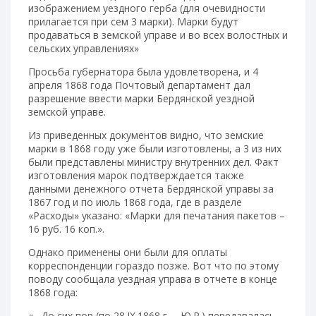
изображением уездного герба (для очевидности
прилагается при сем 3 марки). Марки будут
продаваться в земской управе и во всех волостных и
сельских управлениях»
Просьба губернатора была удовлетворена, и 4
апреля 1868 года Почтовый департамент дал
разрешение ввести марки Бердянской уездной
земской управе.
Из приведенных документов видно, что земские
марки в 1868 году уже были изготовлены, а 3 из них
были представлены министру внутренних дел. Факт
изготовления марок подтверждается также
данными денежного отчета Бердянской управы за
1867 год и по июль 1868 года, где в разделе
«Расходы» указано: «Марки для печатания пакетов –
16 руб. 16 коп.».
Однако применены они были для оплаты
корреспонденции гораздо позже. Вот что по этому
поводу сообщала уездная управа в отчете в конце
1868 года:
«…До сих пор (по 28.IX.1868 г. – Ю.Р.) передавалась