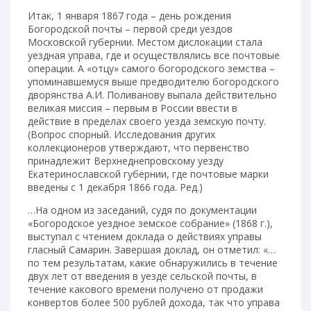
Итак, 1 января 1867 года – день рождения
Богородской почты – первой среди уездов
Московской губернии. Местом дислокации стала
уездная управа, где и осуществлялись все почтовые
операции. А «отцу» самого богородского земства –
упоминавшемуся выше предводителю богородского
дворянства А.И. Поливанову выпала действительно
великая миссия – первым в России ввести в
действие в пределах своего уезда земскую почту.
(Вопрос спорный. Исследования других
коллекционеров утверждают, что первенство
принадлежит Верхнеднепровскому уезду
Екатеринославской губернии, где почтовые марки
введены с 1 декабря 1866 года. Ред.)
…На одном из заседаний, судя по документации
«Богородское уездное земское собрание» (1868 г.),
выступал с чтением доклада о действиях управы
гласный Самарин. Завершая доклад, он отметил: «…
по тем результатам, какие обнаружились в течение
двух лет от введения в уезде сельской почты, в
течение какового времени получено от продажи
конвертов более 500 рублей дохода, так что управа