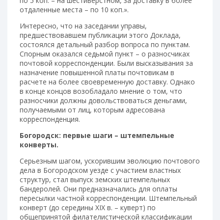
по 5 коп. – на шестиверстном, за доставку в более
отдаленные места – по 10 коп.».
Интересно, что на заседании управы,
предшествовавшем публикации этого Доклада,
состоялся детальный разбор вопроса по пунктам.
Спорным оказался седьмой пункт – о разносчиках
почтовой корреспонденции. Были высказывания за
назначение повышенной платы почтовикам в
расчете на более своевременную доставку. Однако
в конце концов возобладало мнение о том, что
разносчики должны довольствоваться деньгами,
получаемыми от лиц, которым адресована
корреспонденция.
Богородск: первые шаги – штемпельные
конверты.
Серьезным шагом, ускорившим эволюцию почтового
дела в Богородском уезде с участием властных
структур, стал выпуск земских штемпельных
бандеролей. Они предназначались для оплаты
пересылки частной корреспонденции. Штемпельный
конверт (до середины XIX в. – куверт) по
общепринятой филателистической классификации