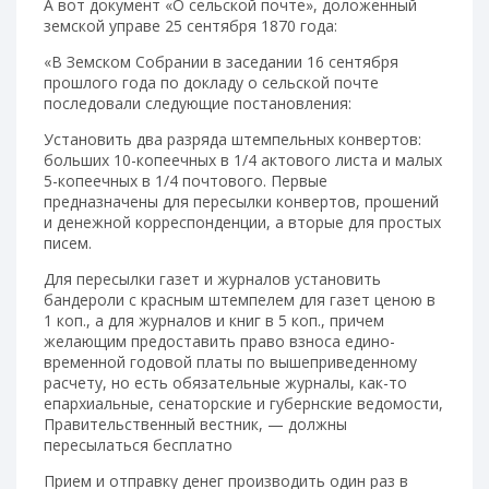
А вот документ «О сельской почте», доложенный
земской управе 25 сентября 1870 года:
«В Земском Собрании в заседании 16 сентября
прошло­го года по докладу о сельской почте
последовали следующие постановления:
Установить два разряда штемпельных конвертов:
больших 10-копеечных в 1/4 актового листа и малых
5-копеечных в 1/4 почтового. Первые
предназначены для пересылки конвертов, прошений
и денежной корреспонденции, а вторые для простых
писем.
Для пересылки газет и журналов установить
бандероли с красным штемпелем для газет ценою в
1 коп., а для журналов и книг в 5 коп., причем
желающим предоставить право взноса едино­
временной годовой платы по вышеприведенному
расчету, но есть обязательные журналы, как-то
епархиальные, сенаторские и губернские ведомости,
Правительственный вестник, — должны
пересылаться бесплатно
Прием и отправку денег производить один раз в