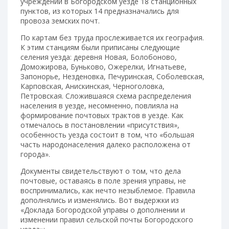
учреждении в Богородском уезде 18 станционных
пунктов, из которых 14 предназначались для
провоза земских почт.
По картам без труда прослеживается их география.
К этим станциям были приписаны следующие
селения уезда: деревня Новая, Болобоново,
Доможирова, Буньково, Ожерелки, Игнатьеве,
Запонорье, Незденовка, Печуринская, Соболевская,
Карповская, Анискинская, Черноголовка,
Петровская. Сложившаяся схема распределения
населения в уезде, несомненно, повлияла на
формирование почтовых трактов в уезде. Как
отмечалось в постановлении «присутствия»,
особенность уезда состоит в том, что «большая
часть народонаселения далеко расположена от
города».
Документы свидетельствуют о том, что дела
почтовые, оставаясь в поле зрения управы, не
воспринимались, как нечто незыблемое. Правила
дополнялись и изменялись. Вот выдержки из
«Доклада Богородской управы о дополнении и
изменении правил сельской почты Богородского