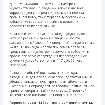
Далее указывалось, что управа намерена
ходатайствовать о введении также и частной
корреспонденции, предвидя пользу от нее «как
промышленному, так и торговому сословию» и
избавление крестьян от найма в волостях
дорогостоящих рассыльных.
В заключительной части доклада представляет
интерес резюме: «Проект о введении почты,
рассмотренный управой и введенный в виде опыта с
24 июня 1866 года. Управа при сем имеет честь
представить на усмотрение земского собрания и
просит при этом утверждения израсходованной
суммы на устройство почты -117 руб. 60 коп.
серебром».
Развитие событий показало, что полгода,
отведенные для опыта, оказались достаточными и
убедительными с точки зрения рентабельности.
Эксперимент оправдался, оставалось решиться, как
принято говорить, выйти на старт… Отправной
точкой стало наступление нового, 1867 года.
Первое января 1867 г. – день рождения почты.