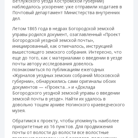
Ветлужского уезда Костромской губернии)
наблюдалось ускорение: уже отправили ходатаев в
Почтовый департамент Министерства внутренних
дел.
Летом 1865 года в недрах Богородской земской
управы родился документ, озаглавленный «Проект
Богородской уездной земской почты»,
инициированный, как отмечалось, инструкцией
вышестоящего земского собрания. Интересно, что
еще до того, как с материалами о введении в уезде
почты автору исследования довелось
познакомиться по публикациям ежегодных
«Журналов уездных земских собраний Московской
губернии», обнаружились сами оригиналы обоих
документов — «Проекта…» и «Доклада
Богородского уездной земской управы о введении
земской почты в уезде». Найти их удалось в
довольно тощем архиве Ногинского краеведческого
музея.
Обратимся к проекту, чтобы упомянуть наиболее
приоритетные из 16 пунктов. Для продвижения
почты от волости до волости все волостные