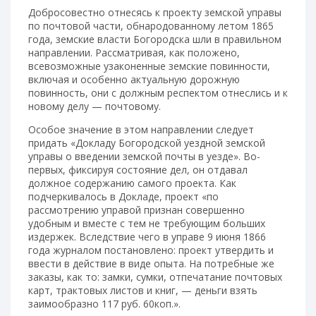
Добросовестно отнесясь к проекту земской управы
по почтовой части, обнародованному летом 1865
года, земские власти Богородска шли в правильном
направлении. Рассматривая, как положено,
всевозможные узаконенные земские повинности,
включая и особенно актуальную дорожную
повинность, они с должным респектом отнеслись и к
новому делу — почтовому.
Особое значение в этом направлении следует
придать «Докладу Богородской уездной земской
управы о введении земской почты в уезде». Во-
первых, фиксируя состояние дел, он отдавал
должное содержанию самого проекта. Как
подчеркивалось в Докладе, проект «по
рассмотрению управой признан совершенно
удобным и вместе с тем не требующим больших
издержек. Вследствие чего в управе 9 июня 1866
года журналом постановлено: проект утвердить и
ввести в действие в виде опыта. На потребные же
заказы, как то: замки, сумки, отпечатание почтовых
карт, трактовых листов и книг, — деньги взять
заимообразно 117 руб. 60коп.».