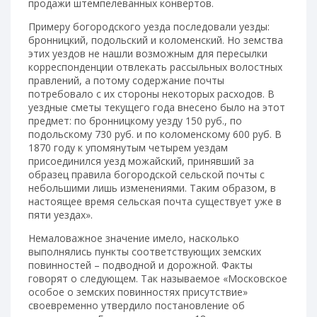
продажи штемпелеванных конвертов.
Примеру богородского уезда последовали уезды:
бронницкий, подольский и коломенский. Но земства
этих уездов не нашли возможным для пересылки
корреспонденции отвлекать рассыльных волостных
правлений, а потому содержание почты
потребовало с их стороны некоторых расходов. В
уездные сметы текущего года внесено было на этот
предмет: по бронницкому уезду 150 руб., по
подольскому 730 руб. и по коломенскому 600 руб. В
1870 году к упомянутым четырем уездам
присоединился уезд можайский, принявший за
образец правила богородской сельской почты с
небольшими лишь изменениями. Таким образом, в
настоящее время сельская почта существует уже в
пяти уездах».
Немаловажное значение имело, насколько
выполнялись пункты соответствующих земских
повинностей – подводной и дорожной. Факты
говорят о следующем. Так называемое «Московское
особое о земских повинностях присутствие»
своевременно утвердило постановление об