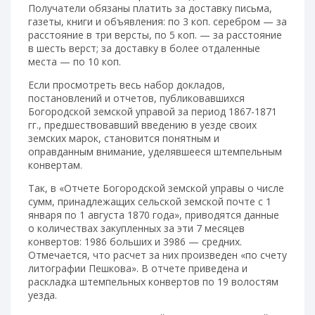
Получатели обязаны платить за доставку письма,
газеты, книги и объявления: по 3 коп. серебром — за
расстояние в три версты, по 5 коп. — за расстояние
в шесть верст; за доставку в более отдаленные
места — по 10 коп.
Если просмотреть весь набор докладов,
постановлений и отчетов, публиковавшихся
Богородской земской управой за период 1867-1871
гг., предшествовавший введению в уезде своих
земских марок, становится понятным и
оправданным внимание, уделявшееся штемпельным
конвертам.
Так, в «Отчете Богородской земской управы о числе
сумм, принадлежащих сельской зем­ской почте с 1
января по 1 августа 1870 года», приводятся данные
о количествах закупленных за эти 7 месяцев
конвертов: 1986 больших и 3986 — средних.
Отмечается, что расчет за них произведен «по счету
литографии Пешкова». В отчете приведена и
раскладка штемпельных конвертов по 19 волостям
уезда.