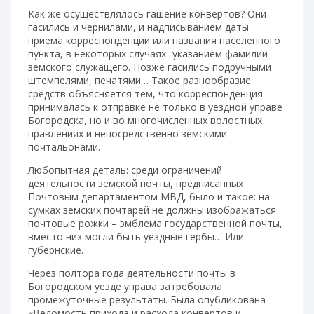
Как же осуществлялось гашение конвертов? Они
гасились и чернилами, и надписыванием даты
приема корреспонденции или названия населенного
пункта, в некоторых случаях -указанием фамилии
земского служащего. Позже гасились подручными
штемпелями, печатями… Такое разнообразие
средств объясняется тем, что корреспонденция
принималась к отправке не только в уездной управе
Богородска, но и во многочисленных волостных
правлениях и непосредственно земскими
почтальонами.
Любопытная деталь: среди ограничений
деятельности земской почты, предписанных
Почтовым департаментом МВД, было и такое: на
сумках земских почтарей не должны изображаться
почтовые рожки – эмблема государственной почты,
вместо них могли быть уездные гербы… Или
губернские.
Через полтора года деятельности почты в
Богородском уезде управа затребовала
промежуточные результаты. Была опубликована
«Ведомость прихода и расхода конвертов и