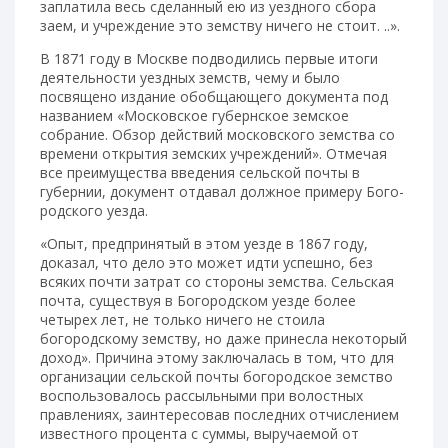
заплатила весь сделанный ею из уездного сбора
заем, и учреждение это земству ничего не стоит. ..».
В 1871 году в Москве подводились первые итоги
деятельности уездных земств, чему и было
посвящено издание обобщающего документа под
названием «Московское губернское земское
собрание. Обзор действий московского зем­ства со
времени открытия земских учреждений». Отмечая
все преимущества введения сельской почты в
губернии, документ отдавал должное примеру Бого­
родского уезда.
«Опыт, предпринятый в этом уезде в 1867 году,
доказал, что дело это может идти успешно, без
всяких почти затрат со стороны земства. Сельская
почта, существуя в Богородском уезде более
четырех лет, не только ничего не стоила
богородскому земству, но даже принесла некоторый
доход». Причина этому заключалась в том, что для
организации сельской почты богородское земство
воспользовалось рассыльными при волостных
правлениях, заинтересовав последних отчислением
известного процента с суммы, выручаемой от