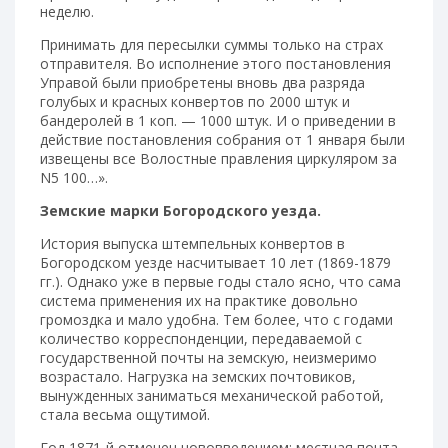
неделю.
Принимать для пересылки суммы только на страх
отправителя. Во исполнение этого постановления
Управой были приобретены вновь два разряда
голубых и красных конвертов по 2000 штук и
бандеролей в 1 коп. — 1000 штук. И о приведении в
действие постановления собрания от 1 января были
извещены все Волостные правления циркуляром за
N5 100…».
Земские марки Богородского уезда.
История выпуска штемпельных конвертов в
Богородском уезде насчитывает 10 лет (1869-1879
гг.). Однако уже в первые годы стало ясно, что сама
система применения их на практике довольно
громоздка и мало удобна. Тем более, что с годами
количество корреспонденции, передаваемой с
государственной почты на земскую, неизмеримо
возрастало. Нагрузка на земских почтовиков,
вынужденных заниматься механической работой,
стала весьма ощутимой.
Год 1871-й отмечен нововведением: местная почта