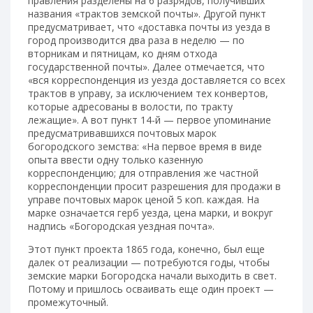
правления разделены на 6 разрядов, получивших
названия «трактов земской почты». Другой пункт
предусматривает, что «доставка почты из уезда в
город производится два раза в неделю — по
вторникам и пятницам, ко дням отхода
государственной почты». Далее отмечается, что
«вся корреспонденция из уезда доставляется со всех
трактов в управу, за исключением тех конвертов,
которые адресованы в волости, по тракту
лежащие». А вот пункт 14-й — первое упоминание
предусматривавшихся почтовых марок
богородского земства: «На первое время в виде
опыта ввести одну только казенную
корреспонденцию; для отправления же частной
корреспонденции просит разрешения для продажи в
управе почтовых марок ценой 5 коп. каждая. На
марке означается герб уезда, цена марки, и вокруг
надпись «Богородская уездная почта».
Этот пункт проекта 1865 года, конечно, был еще
далек от реализации — потребуются годы, чтобы
земские марки Богородска начали выходить в свет.
Потому и пришлось осваивать еще один проект —
промежуточный.