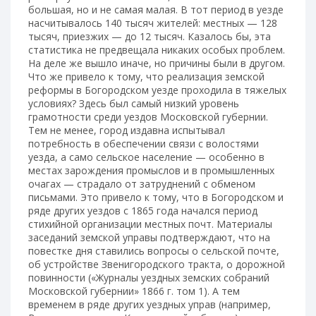
большая, но и не самая малая. В тот период в уезде
насчитывалось 140 тысяч жителей: местных — 128
тысяч, приезжих — до 12 тысяч. Казалось бы, эта
статистика не предвещала никаких особых проблем.
На деле же вышло иначе, но причины были в другом.
Что же привело к тому, что реализация земской
реформы в Богородском уезде проходила в тяжелых
условиях? Здесь был самый низкий уровень
грамотности среди уездов Московской губернии.
Тем не менее, город издавна испытывал
потребность в обеспечении связи с волостями
уезда, а само сельское население — особенно в
местах зарождения промыслов и в промышленных
очагах — страдало от затруднений с обменом
письмами. Это привело к тому, что в Богородском и
ряде других уездов с 1865 года начался период
стихийной организации местных почт. Материалы
заседаний земской управы подтверждают, что на
повестке дня ставились вопросы о сельской почте,
об устройстве Звенигородского тракта, о дорожной
повинности («Журналы уездных земских собраний
Московской губернии» 1866 г. том 1). А тем
временем в ряде других уездных управ (например,