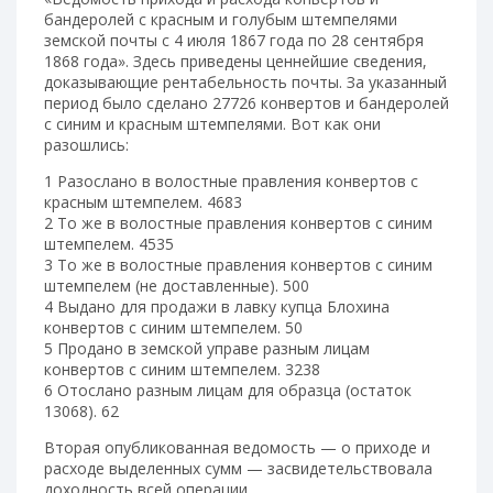
бандеролей с красным и голубым штемпелями
земской почты с 4 июля 1867 года по 28 сентября
1868 года». Здесь приведены ценнейшие сведения,
доказывающие рентабельность почты. За указанный
период было сделано 27726 конвертов и бандеролей
с синим и красным штемпелями. Вот как они
разошлись:
1 Разослано в волостные правления конвертов с
красным штемпелем. 4683
2 То же в волостные правления конвертов с синим
штемпелем. 4535
3 То же в волостные правления конвертов с синим
штемпелем (не доставленные). 500
4 Выдано для продажи в лавку купца Блохина
конвертов с синим штемпелем. 50
5 Продано в земской управе разным лицам
конвертов с синим штемпелем. 3238
6 Отослано разным лицам для образца (остаток
13068). 62
Вторая опубликованная ведомость — о приходе и
расходе выделенных сумм — засвидетельствовала
доходность всей операции.