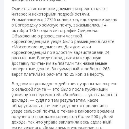
Сухие статистические документы представляют
интерес и некоторыми подробностями.
Упоминавшиеся 27726 конвертов, вдохнувшие жизнь
в Богородскую земскую почту, заказывались 14
октября 1867 года в литографии Смирнова.
Объявление о разрешении частной
корреспонденции в уезде было размещено в газете
«Московские ведомости». Для доставки
корреспонденции по волостям задействовали 24
рассыльных. В виде наградных «за исправную
доставку почты» им выплатили так называемые
поверстные деньги. За суммарный «пробег» в 268
верст платили из расчета по 25 коп. за версту.
В одном из докладов о действиях управы зашла речь
о сельской почте — это было после публикации
упомянутых ведомостей. «Вообще, — указывалось в
докладе, — судя по тем результатам, какие
обнаружились в течение двух лет от введения в
уезде сельской почты, в течение какового времени
получено от продажи конвертов более 500 рублей
дохода, так что управа заплатила весь сделанный
ею из уездного сбора заем, и учреждение это