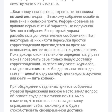
земству ничего не стоит… ».
…Благополучная картина, однако, не позволила
высшей инстанции — Земскому собранию ослабить
внимание к сельской почте. Реформирование ее
приняло перманентный характер. По поручению
Земского собрания Богородская управа
разработала дополнительные соображения. Вот
некоторые из них. «Хотя пересылка простой
корреспонденции производится на прежних
основаниях, вес ее ограничивается двумя лотами.
Пока доходы окончательно не определятся, управа
может позволить себе только пешую доставку
корреспонденции. За пересылку газет, журналов,
книг должна взиматься бандерольная плата: для
газет — ценой в одну копейку, для каждого журнала
или книги — пять копеек».
При обсуждении отдельных пунктов собранных
управой предложений важное место занял вопрос
об оплате труда разносчиков почты. Было
отмечено, что высокая плата за доставку
оправдывает себя, поскольку это будет
способствовать своевременной доставке.